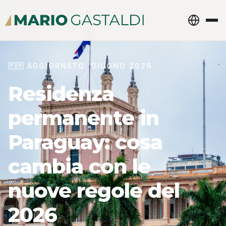
🇵🇾 AGGIORNATO: GIUGNO 2026
Residenza
permanente in
Paraguay: cosa
cambia con le
nuove regole del
2026